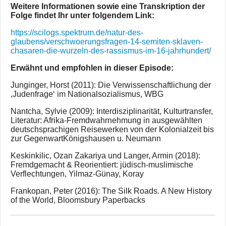
Weitere Informationen sowie eine Transkription der
Folge findet Ihr unter folgendem Link:
https://scilogs.spektrum.de/natur-des-
glaubens/verschwoerungsfragen-14-semiten-sklaven-
chasaren-die-wurzeln-des-rassismus-im-16-jahrhundert/
Erwähnt und empfohlen in dieser Episode:
Junginger, Horst (2011): Die Verwissenschaftlichung der
‚Judenfrage‘ im Nationalsozialismus, WBG
Nantcha, Sylvie (2009): Interdisziplinarität, Kulturtransfer,
Literatur: Afrika-Fremdwahrnehmung in ausgewählten
deutschsprachigen Reisewerken von der Kolonialzeit bis
zur GegenwartKönigshausen u. Neumann
Keskinkilic, Ozan Zakariya und Langer, Armin (2018):
Fremdgemacht & Reorientiert: jüdisch-muslimische
Verflechtungen, Yilmaz-Günay, Koray
Frankopan, Peter (2016): The Silk Roads. A New History
of the World, Bloomsbury Paperbacks